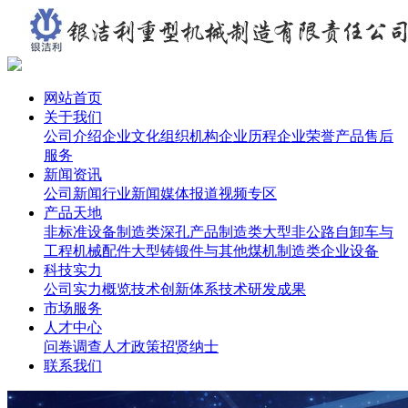
网站首页
关于我们
公司介绍
企业文化
组织机构
企业历程
企业荣誉
产品售后
服务
新闻资讯
公司新闻
行业新闻
媒体报道
视频专区
产品天地
非标准设备制造类
深孔产品制造类
大型非公路自卸车与
工程机械配件
大型铸锻件与其他
煤机制造类
企业设备
科技实力
公司实力概览
技术创新体系
技术研发成果
市场服务
人才中心
问卷调查
人才政策
招贤纳士
联系我们